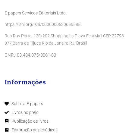
E-papers Servicos Editoriais Ltda.
https://isni.org/isni/0000000530656585
Rua Ruy Porto, 120/202 Shopping La Playa FestMall CEP 22793-
Brasil
077 Barra da Tijuca Rio de Janeiro RJ,
CNPJ 03.484.075/0001-83
Informações
Sobre a E-papers
Livros no prelo
Publicação de livros
Editoração de periódicos