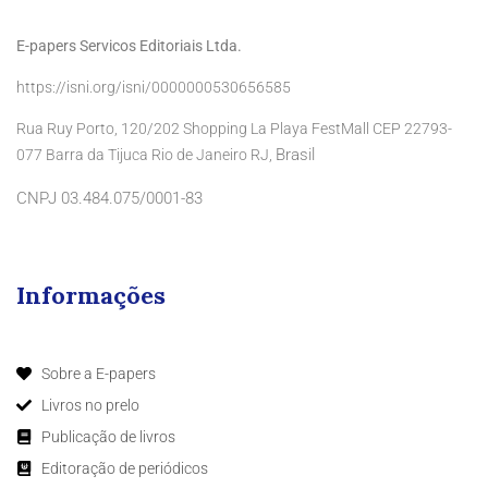
E-papers Servicos Editoriais Ltda.
https://isni.org/isni/0000000530656585
Rua Ruy Porto, 120/202 Shopping La Playa FestMall CEP 22793-
Brasil
077 Barra da Tijuca Rio de Janeiro RJ,
CNPJ 03.484.075/0001-83
Informações
Sobre a E-papers
Livros no prelo
Publicação de livros
Editoração de periódicos