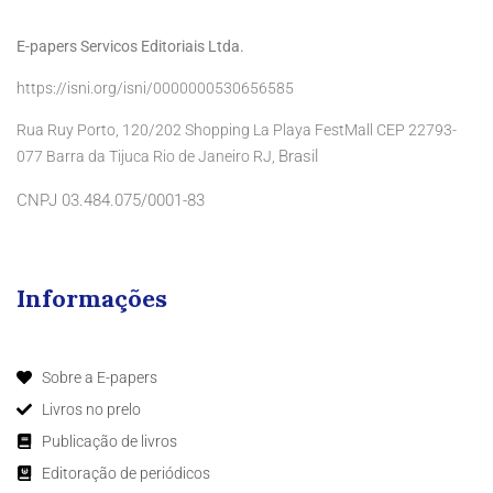
E-papers Servicos Editoriais Ltda.
https://isni.org/isni/0000000530656585
Rua Ruy Porto, 120/202 Shopping La Playa FestMall CEP 22793-
Brasil
077 Barra da Tijuca Rio de Janeiro RJ,
CNPJ 03.484.075/0001-83
Informações
Sobre a E-papers
Livros no prelo
Publicação de livros
Editoração de periódicos