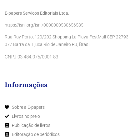
E-papers Servicos Editoriais Ltda.
https://isni.org/isni/0000000530656585
Rua Ruy Porto, 120/202 Shopping La Playa FestMall CEP 22793-
Brasil
077 Barra da Tijuca Rio de Janeiro RJ,
CNPJ 03.484.075/0001-83
Informações
Sobre a E-papers
Livros no prelo
Publicação de livros
Editoração de periódicos