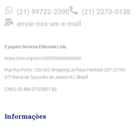
(21) 99722-2390
(21) 2273-0138
envie-nos um e-mail
E-papers Servicos Editoriais Ltda.
https://isni.org/isni/0000000530656585
Rua Ruy Porto, 120/202 Shopping La Playa FestMall CEP 22793-
Brasil
077 Barra da Tijuca Rio de Janeiro RJ,
CNPJ 03.484.075/0001-83
Informações