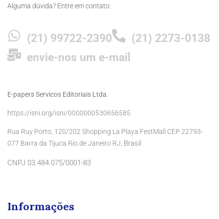
Alguma dúvida? Entre em contato:
(21) 99722-2390
(21) 2273-0138
envie-nos um e-mail
E-papers Servicos Editoriais Ltda.
https://isni.org/isni/0000000530656585
Rua Ruy Porto, 120/202 Shopping La Playa FestMall CEP 22793-
Brasil
077 Barra da Tijuca Rio de Janeiro RJ,
CNPJ 03.484.075/0001-83
Informações