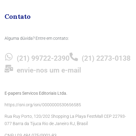
Contato
Alguma dúvida? Entre em contato:
(21) 99722-2390
(21) 2273-0138
envie-nos um e-mail
E-papers Servicos Editoriais Ltda.
https://isni.org/isni/0000000530656585
Rua Ruy Porto, 120/202 Shopping La Playa FestMall CEP 22793-
Brasil
077 Barra da Tijuca Rio de Janeiro RJ,
CNPJ 03.484.075/0001-83