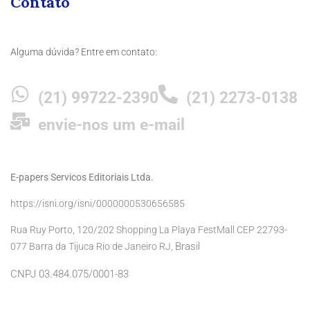
Contato
Alguma dúvida? Entre em contato:
(21) 99722-2390
(21) 2273-0138
envie-nos um e-mail
E-papers Servicos Editoriais Ltda.
https://isni.org/isni/0000000530656585
Rua Ruy Porto, 120/202 Shopping La Playa FestMall CEP 22793-
Brasil
077 Barra da Tijuca Rio de Janeiro RJ,
CNPJ 03.484.075/0001-83