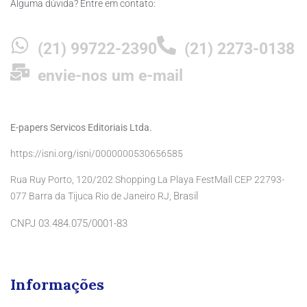
Alguma dúvida? Entre em contato:
(21) 99722-2390
(21) 2273-0138
envie-nos um e-mail
E-papers Servicos Editoriais Ltda.
https://isni.org/isni/0000000530656585
Rua Ruy Porto, 120/202 Shopping La Playa FestMall CEP 22793-
Brasil
077 Barra da Tijuca Rio de Janeiro RJ,
CNPJ 03.484.075/0001-83
Informações