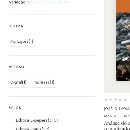
Variação:
R$
27,00
-
R$
55,00
IDIOMA
Português
(1)
VERSÃO
Digital
(1)
Impressa
(1)
SELOS
JOSÉ GILVOM
MARIA B. M
Editora E-papers
(510)
Análise do 
organizado
Editora Frutos
(32)