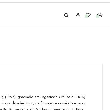
0
0
J (1995); graduado em Engenharia Civil pela PUC-RJ
áreas de administração, finanças e comércio exterior.
duação. Pesquisador do Núcleo de Análise de Sistemas