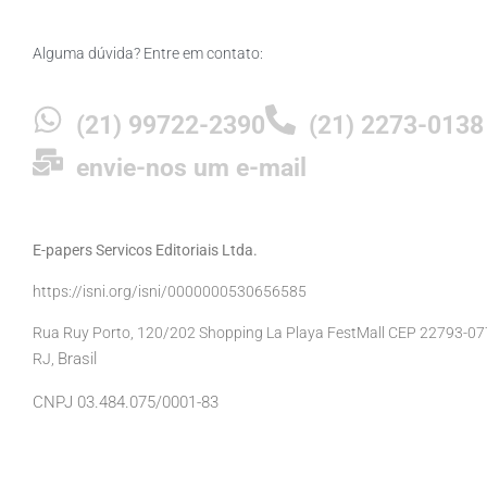
Alguma dúvida? Entre em contato:
(21) 99722-2390
(21) 2273-0138
envie-nos um e-mail
E-papers Servicos Editoriais Ltda.
https://isni.org/isni/0000000530656585
Rua Ruy Porto, 120/202 Shopping La Playa FestMall CEP 22793-077 
Brasil
RJ,
CNPJ 03.484.075/0001-83