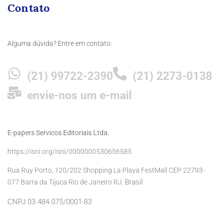
Contato
Alguma dúvida? Entre em contato:
(21) 99722-2390
(21) 2273-0138
envie-nos um e-mail
E-papers Servicos Editoriais Ltda.
https://isni.org/isni/0000000530656585
Rua Ruy Porto, 120/202 Shopping La Playa FestMall CEP 22793-
Brasil
077 Barra da Tijuca Rio de Janeiro RJ,
CNPJ 03.484.075/0001-83