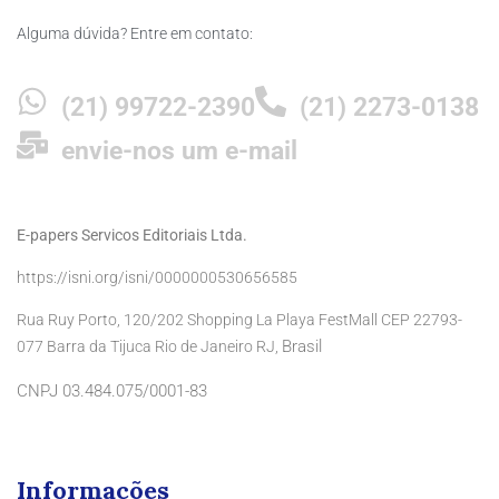
Alguma dúvida? Entre em contato:
(21) 99722-2390
(21) 2273-0138
envie-nos um e-mail
E-papers Servicos Editoriais Ltda.
https://isni.org/isni/0000000530656585
Rua Ruy Porto, 120/202 Shopping La Playa FestMall CEP 22793-
Brasil
077 Barra da Tijuca Rio de Janeiro RJ,
CNPJ 03.484.075/0001-83
Informações