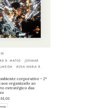
(0)
AR R. MATOS
JOSIMAR
ALMEIDA
ROSA MARIA B.
ambiente corporativo – 2ª
 caos organizado ao
to estratégico das
es
55,00
ressa