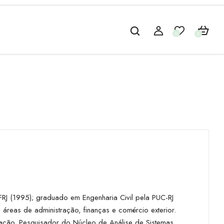
0
0
J (1995); graduado em Engenharia Civil pela PUC-RJ
áreas de administração, finanças e comércio exterior.
duação. Pesquisador do Núcleo de Análise de Sistemas