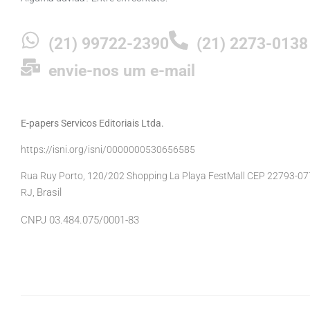
(21) 99722-2390
(21) 2273-0138
envie-nos um e-mail
E-papers Servicos Editoriais Ltda.
https://isni.org/isni/0000000530656585
Rua Ruy Porto, 120/202 Shopping La Playa FestMall CEP 22793-077 
Brasil
RJ,
CNPJ 03.484.075/0001-83