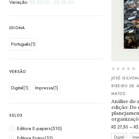
Variação:
R$
27,00
-
R$
55,00
IDIOMA
Português
(1)
VERSÃO
JOSÉ GILVOM
RIBEIRO DE 
Digital
(1)
Impressa
(1)
MATOS
Análise do 
edição: Do
planejamen
SELOS
organizaçõ
R$
27,50
–
R$
Editora E-papers
(510)
Digital
Imp
Editora Frutos
(32)