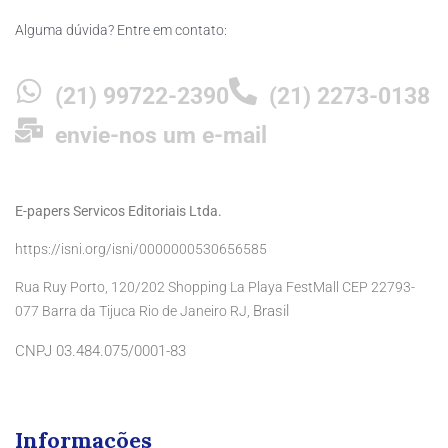
Alguma dúvida? Entre em contato:
(21) 99722-2390
(21) 2273-0138
envie-nos um e-mail
E-papers Servicos Editoriais Ltda.
https://isni.org/isni/0000000530656585
Rua Ruy Porto, 120/202 Shopping La Playa FestMall CEP 22793-
Brasil
077 Barra da Tijuca Rio de Janeiro RJ,
CNPJ 03.484.075/0001-83
Informações