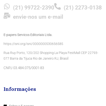
(21) 99722-2390
(21) 2273-0138
envie-nos um e-mail
E-papers Servicos Editoriais Ltda.
https://isni.org/isni/0000000530656585
Rua Ruy Porto, 120/202 Shopping La Playa FestMall CEP 22793-
Brasil
077 Barra da Tijuca Rio de Janeiro RJ,
CNPJ 03.484.075/0001-83
Informações
Sobre a E-papers