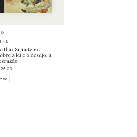
(0)
MUNK
Arthur Schnitzler:
bre a lei e o desejo, a
desrazão
25,00
ressa