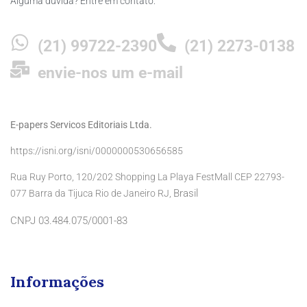
Alguma dúvida? Entre em contato:
(21) 99722-2390
(21) 2273-0138
envie-nos um e-mail
E-papers Servicos Editoriais Ltda.
https://isni.org/isni/0000000530656585
Rua Ruy Porto, 120/202 Shopping La Playa FestMall CEP 22793-
Brasil
077 Barra da Tijuca Rio de Janeiro RJ,
CNPJ 03.484.075/0001-83
Informações