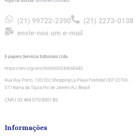
Alguma dúvida? Entre em contato:
(21) 99722-2390
(21) 2273-0138
envie-nos um e-mail
E-papers Servicos Editoriais Ltda.
https://isni.org/isni/0000000530656585
Rua Ruy Porto, 120/202 Shopping La Playa FestMall CEP 22793-
Brasil
077 Barra da Tijuca Rio de Janeiro RJ,
CNPJ 03.484.075/0001-83
Informações