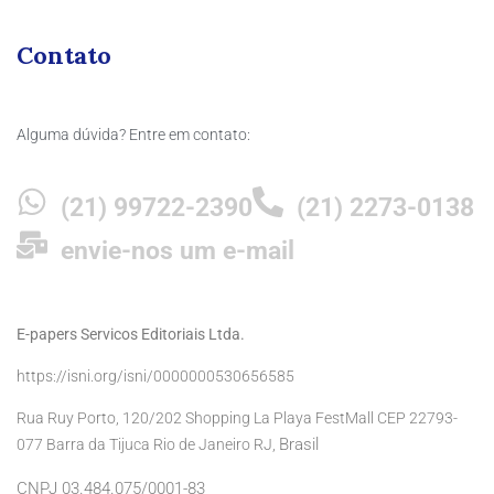
Contato
Alguma dúvida? Entre em contato:
(21) 99722-2390
(21) 2273-0138
envie-nos um e-mail
E-papers Servicos Editoriais Ltda.
https://isni.org/isni/0000000530656585
Rua Ruy Porto, 120/202 Shopping La Playa FestMall CEP 22793-
Brasil
077 Barra da Tijuca Rio de Janeiro RJ,
CNPJ 03.484.075/0001-83