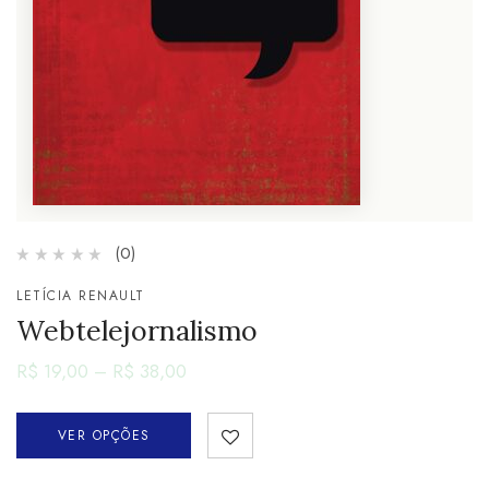
(0)
LETÍCIA RENAULT
Webtelejornalismo
R$
19,00
–
R$
38,00
VER OPÇÕES