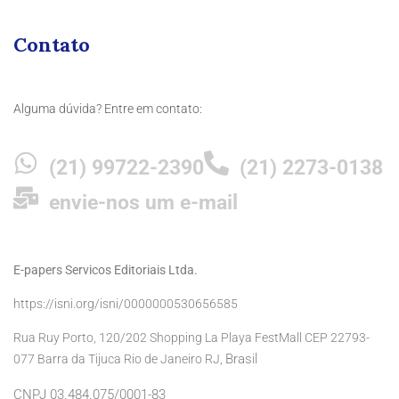
Contato
Alguma dúvida? Entre em contato:
(21) 99722-2390
(21) 2273-0138
envie-nos um e-mail
E-papers Servicos Editoriais Ltda.
https://isni.org/isni/0000000530656585
Rua Ruy Porto, 120/202 Shopping La Playa FestMall CEP 22793-
Brasil
077 Barra da Tijuca Rio de Janeiro RJ,
CNPJ 03.484.075/0001-83