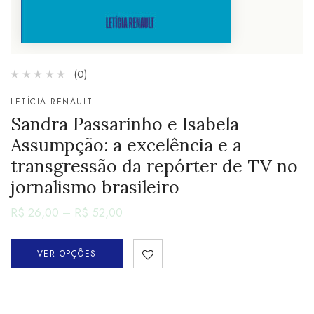
(0)
LETÍCIA RENAULT
Sandra Passarinho e Isabela
Assumpção: a excelência e a
transgressão da repórter de TV no
jornalismo brasileiro
R$
26,00
–
R$
52,00
VER OPÇÕES