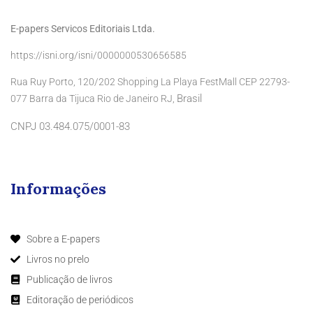
E-papers Servicos Editoriais Ltda.
https://isni.org/isni/0000000530656585
Rua Ruy Porto, 120/202 Shopping La Playa FestMall CEP 22793-
Brasil
077 Barra da Tijuca Rio de Janeiro RJ,
CNPJ 03.484.075/0001-83
Informações
Sobre a E-papers
Livros no prelo
Publicação de livros
Editoração de periódicos