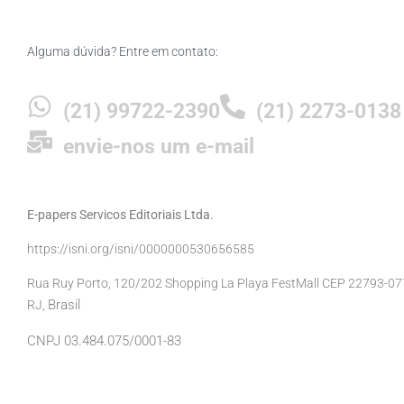
Alguma dúvida? Entre em contato:
(21) 99722-2390
(21) 2273-0138
envie-nos um e-mail
E-papers Servicos Editoriais Ltda.
https://isni.org/isni/0000000530656585
Rua Ruy Porto, 120/202 Shopping La Playa FestMall CEP 22793-077 
Brasil
RJ,
CNPJ 03.484.075/0001-83