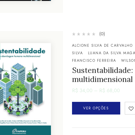
(0)
ALCIONE SILVA DE CARVALHO
SILVA
LUANA DA SILVA MAGA
FRANCISCO FERREIRA
WILSO
Sustentabilidad
multidimensional
R$
34,00
–
R$
68,00
VER OPÇÕES