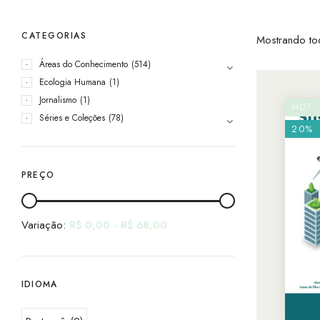
CATEGORIAS
Mostrando to
Áreas do Conhecimento
(514)
Ecologia Humana
(1)
Jornalismo
(1)
HOT
Séries e Coleções
(78)
20%
PREÇO
Variação:
R$
0,00
-
R$
68,00
IDIOMA