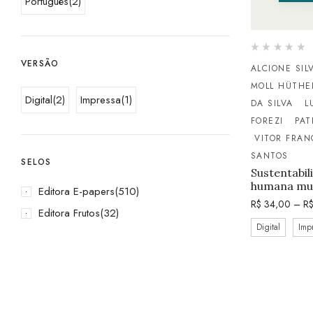
Português
(2)
VERSÃO
ALCIONE SIL
MOLL HÜTHE
Digital
(2)
Impressa
(1)
DA SILVA
L
FOREZI
PAT
VITOR FRAN
SANTOS
SELOS
Sustentabi
humana mul
Editora E-papers
(510)
R$
34,00
–
R
Editora Frutos
(32)
Digital
Imp