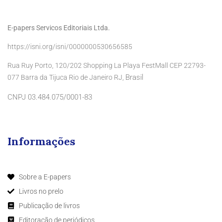
E-papers Servicos Editoriais Ltda.
https://isni.org/isni/0000000530656585
Rua Ruy Porto, 120/202 Shopping La Playa FestMall CEP 22793-
Brasil
077 Barra da Tijuca Rio de Janeiro RJ,
CNPJ 03.484.075/0001-83
Informações
Sobre a E-papers
Livros no prelo
Publicação de livros
Editoração de periódicos