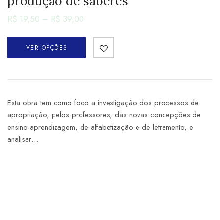
produção de saberes
R$
19,50
–
R$
39,00
VER OPÇÕES
Esta obra tem como foco a investigação dos processos de
apropriação, pelos professores, das novas concepções de
ensino-aprendizagem, de alfabetização e de letramento, e
analisar…