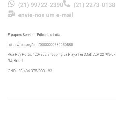
(21) 99722-2390
(21) 2273-0138
envie-nos um e-mail
E-papers Servicos Editoriais Ltda.
https://isni.org/isni/0000000530656585
Rua Ruy Porto, 120/202 Shopping La Playa FestMall CEP 22793-077 
Brasil
RJ,
CNPJ 03.484.075/0001-83