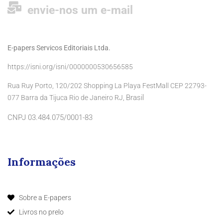
envie-nos um e-mail
E-papers Servicos Editoriais Ltda.
https://isni.org/isni/0000000530656585
Rua Ruy Porto, 120/202 Shopping La Playa FestMall CEP 22793-
Brasil
077 Barra da Tijuca Rio de Janeiro RJ,
CNPJ 03.484.075/0001-83
Informações
Sobre a E-papers
Livros no prelo