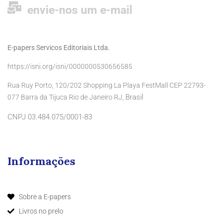
envie-nos um e-mail
E-papers Servicos Editoriais Ltda.
https://isni.org/isni/0000000530656585
Rua Ruy Porto, 120/202 Shopping La Playa FestMall CEP 22793-
Brasil
077 Barra da Tijuca Rio de Janeiro RJ,
CNPJ 03.484.075/0001-83
Informações
Sobre a E-papers
Livros no prelo