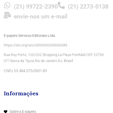
(21) 99722-2390
(21) 2273-0138
envie-nos um e-mail
E-papers Servicos Editoriais Ltda.
https://isni.org/isni/0000000530656585
Rua Ruy Porto, 120/202 Shopping La Playa FestMall CEP 22793-
Brasil
077 Barra da Tijuca Rio de Janeiro RJ,
CNPJ 03.484.075/0001-83
Informações
Sobre a E-papers