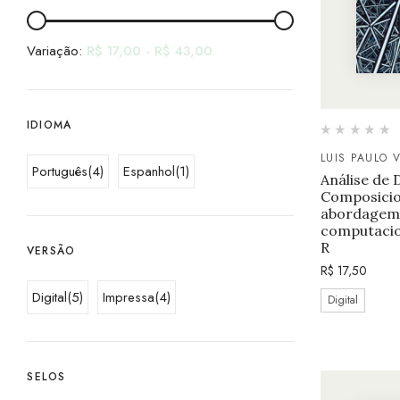
Variação:
R$
17,00
-
R$
43,00
IDIOMA
LUIS PAULO 
Português
(4)
Espanhol
(1)
Análise de 
Composicio
abordagem 
computacio
R
VERSÃO
R$
17,50
Digital
(5)
Impressa
(4)
Digital
SELOS