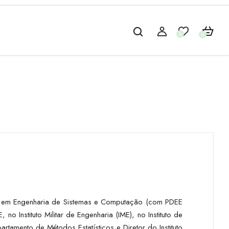
0
0
do em Engenharia de Sistemas e Computação (com PDEE
 Instituto Militar de Engenharia (IME), no Instituto de
mento de Métodos Estatísticos e Diretor do Instituto