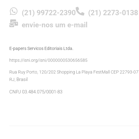
(21) 99722-2390
(21) 2273-0138
envie-nos um e-mail
E-papers Servicos Editoriais Ltda.
https://isni.org/isni/0000000530656585
Rua Ruy Porto, 120/202 Shopping La Playa FestMall CEP 22793-077 
Brasil
RJ,
CNPJ 03.484.075/0001-83