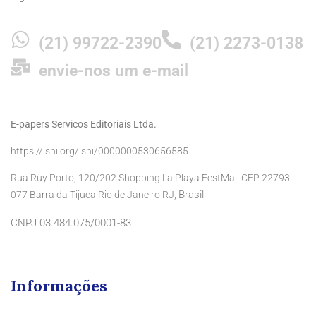
(21) 99722-2390
(21) 2273-0138
envie-nos um e-mail
E-papers Servicos Editoriais Ltda.
https://isni.org/isni/0000000530656585
Rua Ruy Porto, 120/202 Shopping La Playa FestMall CEP 22793-
Brasil
077 Barra da Tijuca Rio de Janeiro RJ,
CNPJ 03.484.075/0001-83
Informações