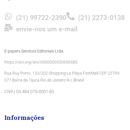
(21) 99722-2390
(21) 2273-0138
envie-nos um e-mail
E-papers Servicos Editoriais Ltda.
https://isni.org/isni/0000000530656585
Rua Ruy Porto, 120/202 Shopping La Playa FestMall CEP 22793-
Brasil
077 Barra da Tijuca Rio de Janeiro RJ,
CNPJ 03.484.075/0001-83
Informações