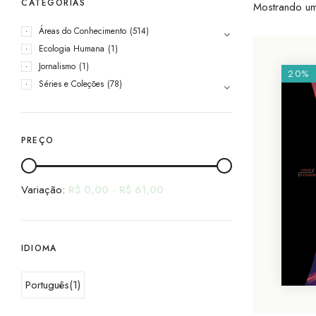
CATEGORIAS
Mostrando um
Áreas do Conhecimento
(514)
Ecologia Humana
(1)
Jornalismo
(1)
20%
Séries e Coleções
(78)
PREÇO
Variação:
R$
0,00
-
R$
61,00
IDIOMA
Português
(1)