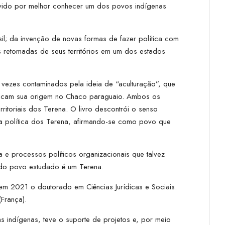
 ávido por melhor conhecer um dos povos indígenas
sil; da invenção de novas formas de fazer política com
s retomadas de seus territórios em um dos estados
 vezes contaminados pela ideia de “aculturação”, que
tificam sua origem no Chaco paraguaio. Ambos os
ritoriais dos Terena. O livro descontrói o senso
ia política dos Terena, afirmando-se como povo que
a e processos políticos organizacionais que talvez
 do povo estudado é um Terena.
em 2021 o doutorado em Ciências Jurídicas e Sociais.
França).
indígenas, teve o suporte de projetos e, por meio