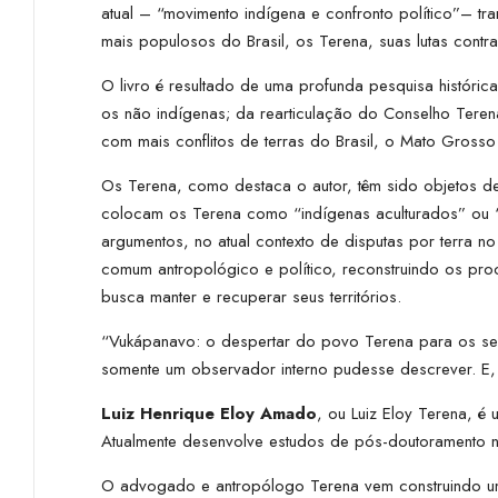
atual – “movimento indígena e confronto político”– t
mais populosos do Brasil, os Terena, suas lutas contra a
O livro é resultado de uma profunda pesquisa histórica
os não indígenas; da rearticulação do Conselho Teren
com mais conflitos de terras do Brasil, o Mato Grosso
Os Terena, como destaca o autor, têm sido objetos de
colocam os Terena como “indígenas aculturados” ou “í
argumentos, no atual contexto de disputas por terra n
comum antropológico e político, reconstruindo os pro
busca manter e recuperar seus territórios.
“Vukápanavo: o despertar do povo Terena para os seus 
somente um observador interno pudesse descrever. E
Luiz Henrique Eloy Amado
, ou Luiz Eloy Terena, 
Atualmente desenvolve estudos de pós-doutoramento na
O advogado e antropólogo Terena vem construindo uma