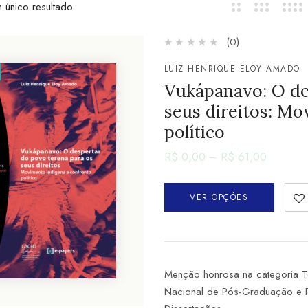
 único resultado
(0)
LUIZ HENRIQUE ELOY AMADO
Vukápanavo: O de
seus direitos: Mo
político
R$
0,00
–
R$
61,00
VER OPÇÕES
Menção honrosa na categoria T
Nacional de Pós-Graduação e P