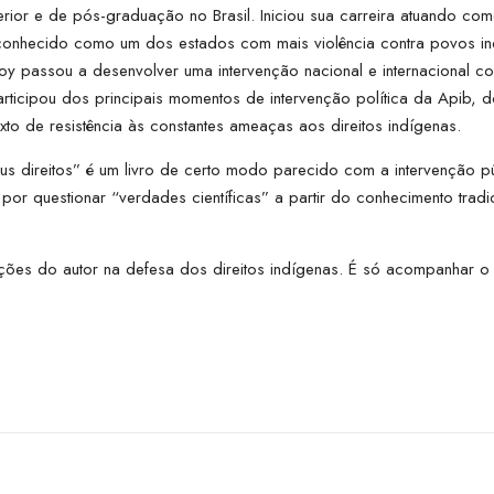
erior e de pós-graduação no Brasil. Iniciou sua carreira atuando c
econhecido como um dos estados com mais violência contra povos i
y passou a desenvolver uma intervenção nacional e internacional co
participou dos principais momentos de intervenção política da Apib
o de resistência às constantes ameaças aos direitos indígenas.
 direitos” é um livro de certo modo parecido com a intervenção pú
or questionar “verdades científicas” a partir do conhecimento tradic
ções do autor na defesa dos direitos indígenas. É só acompanhar o n