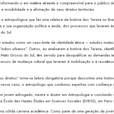
ransformando-o em matéria atraente e compreensível para o público
 invisibilidade e a afirmação de seus direitos territoriais.
 e antropológica que faz uma releitura da história dos Terena no Bra
a e sua organização política e ainda, dos processos que levaram à
 do Sul.
 estudos como um caso-limite de identidade étnica – estudos muitas
ndios urbanos”. Outros, ao analisarem a história dos Terena, iden
o Mato Grosso do Sul, têm servido para desqualificar as demandas ter
cessos de mudança cultural que levaram à mobilização e à resistênc
direitos” torna-se leitura obrigatória porque descortina uma históri
, nesse caso, o antropólogo que combinou expertise com confiança
é um jovem advogado, mestre e doutor em Antropologia e concluindo 
 École des Hautes Études em Sciences Sociales (EHESS), em Paris (
 sólida carreira acadêmica. Como parte de uma geração de jovens 