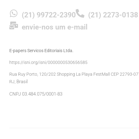
(21) 99722-2390
(21) 2273-0138
envie-nos um e-mail
E-papers Servicos Editoriais Ltda.
https://isni.org/isni/0000000530656585
Rua Ruy Porto, 120/202 Shopping La Playa FestMall CEP 22793-077 
Brasil
RJ,
CNPJ 03.484.075/0001-83