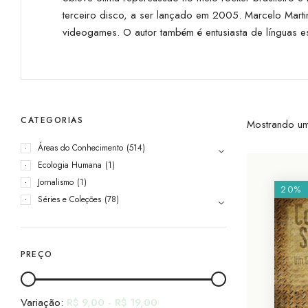
terceiro disco, a ser lançado em 2005. Marcelo Mart
videogames. O autor também é entusiasta de línguas es
CATEGORIAS
Mostrando um
Áreas do Conhecimento
(514)
Ecologia Humana
(1)
Jornalismo
(1)
20%
Séries e Coleções
(78)
PREÇO
Variação:
R$
9,00
-
R$
19,00