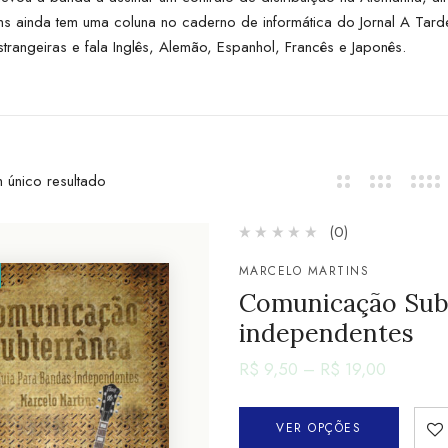
ins ainda tem uma coluna no caderno de informática do Jornal A Ta
trangeiras e fala Inglês, Alemão, Espanhol, Francês e Japonês.
 único resultado
(0)
MARCELO MARTINS
Comunicação Subt
independentes
R$
9,50
–
R$
19,00
VER OPÇÕES