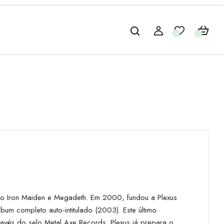
0
0
do Iron Maiden e Megadeth. Em 2000, fundou a Plexus
m completo auto-intitulado (2003). Este último
ravés do selo Metal Axe Records. Plexus já prepara o