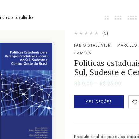
 único resultado
(0)
FABIO STALLIVIERI
MARCELO
CAMPOS
Políticas estaduai
Sul, Sudeste e Ce
R$
0,00
–
R$
25,00
VER OPÇÕES
Produto final de pesquisa coor