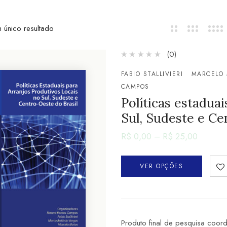
 único resultado
(0)
FABIO STALLIVIERI
MARCELO
CAMPOS
Políticas estaduai
Sul, Sudeste e Ce
R$
0,00
–
R$
25,00
VER OPÇÕES
Produto final de pesquisa coor