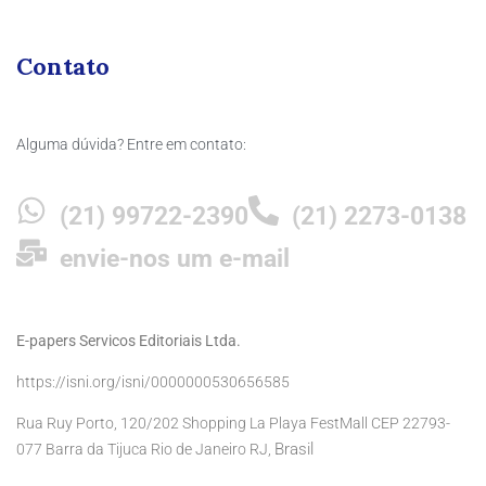
Contato
Alguma dúvida? Entre em contato:
(21) 99722-2390
(21) 2273-0138
envie-nos um e-mail
E-papers Servicos Editoriais Ltda.
https://isni.org/isni/0000000530656585
Rua Ruy Porto, 120/202 Shopping La Playa FestMall CEP 22793-
Brasil
077 Barra da Tijuca Rio de Janeiro RJ,