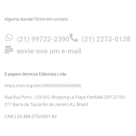
Alguma dúvida? Entre em contato:
(21) 99722-2390
(21) 2273-0138
envie-nos um e-mail
E-papers Servicos Editoriais Ltda.
https://isni.org/isni/0000000530656585
Rua Ruy Porto, 120/202 Shopping La Playa FestMall CEP 22793-
Brasil
077 Barra da Tijuca Rio de Janeiro RJ,
CNPJ 03.484.075/0001-83