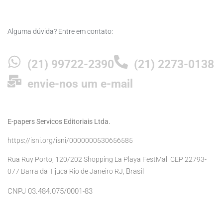
Alguma dúvida? Entre em contato:
(21) 99722-2390
(21) 2273-0138
envie-nos um e-mail
E-papers Servicos Editoriais Ltda.
https://isni.org/isni/0000000530656585
Rua Ruy Porto, 120/202 Shopping La Playa FestMall CEP 22793-
Brasil
077 Barra da Tijuca Rio de Janeiro RJ,
CNPJ 03.484.075/0001-83