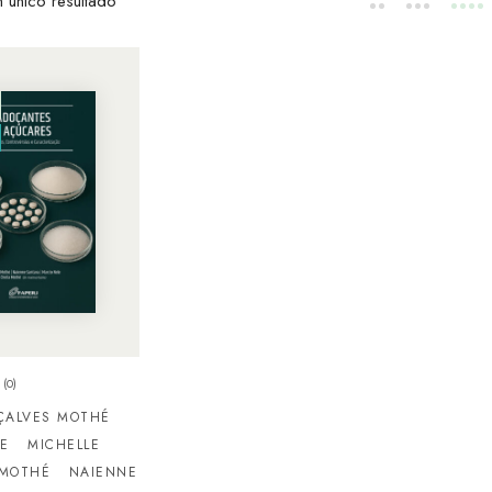
 único resultado
(0)
ÇALVES MOTHÉ
LE
MICHELLE
 MOTHÉ
NAIENNE