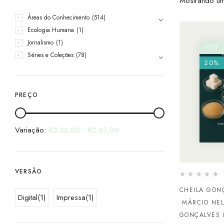
Mostrando um
Áreas do Conhecimento
(514)
Ecologia Humana
(1)
Jornalismo
(1)
HOT
Séries e Coleções
(78)
20%
PREÇO
Variação:
R$
33,00
-
R$
67,00
VERSÃO
CHEILA GON
Digital
(1)
Impressa
(1)
MÁRCIO NE
GONÇALVES