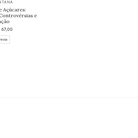
ANTANA
e Açúcares:
Controvérsias e
ação
67,00
ressa