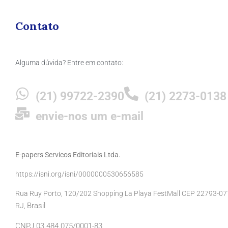
Contato
Alguma dúvida? Entre em contato:
(21) 99722-2390
(21) 2273-0138
envie-nos um e-mail
E-papers Servicos Editoriais Ltda.
https://isni.org/isni/0000000530656585
Rua Ruy Porto, 120/202 Shopping La Playa FestMall CEP 22793-077 
Brasil
RJ,
CNPJ 03.484.075/0001-83