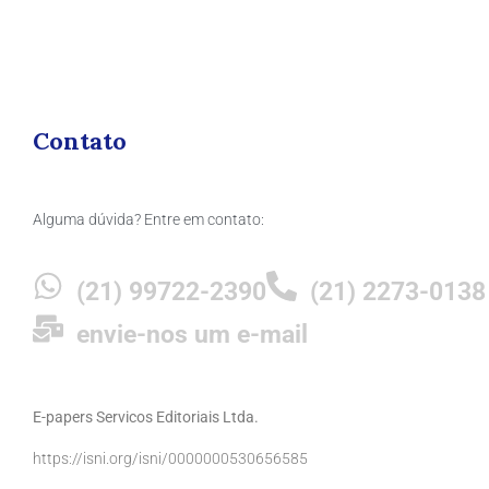
Contato
Alguma dúvida? Entre em contato:
(21) 99722-2390
(21) 2273-0138
envie-nos um e-mail
E-papers Servicos Editoriais Ltda.
https://isni.org/isni/0000000530656585