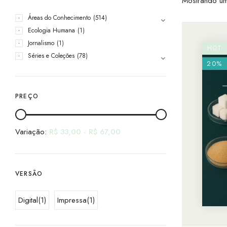
Mostrando um
Áreas do Conhecimento
(514)
Ecologia Humana
(1)
Jornalismo
(1)
HOT
Séries e Coleções
(78)
20%
PREÇO
Variação:
R$
33,00
-
R$
67,00
VERSÃO
Digital
(1)
Impressa
(1)