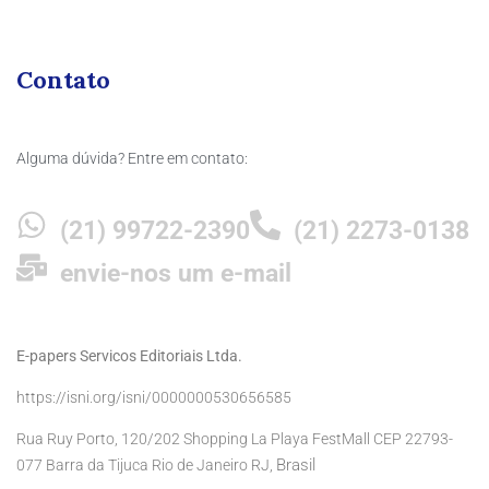
Contato
Alguma dúvida? Entre em contato:
(21) 99722-2390
(21) 2273-0138
envie-nos um e-mail
E-papers Servicos Editoriais Ltda.
https://isni.org/isni/0000000530656585
Rua Ruy Porto, 120/202 Shopping La Playa FestMall CEP 22793-
Brasil
077 Barra da Tijuca Rio de Janeiro RJ,