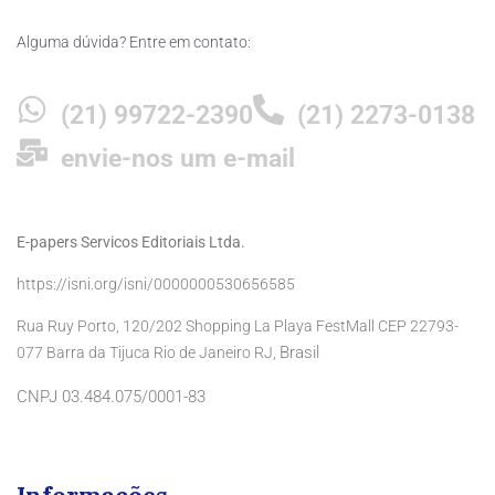
Alguma dúvida? Entre em contato:
(21) 99722-2390
(21) 2273-0138
envie-nos um e-mail
E-papers Servicos Editoriais Ltda.
https://isni.org/isni/0000000530656585
Rua Ruy Porto, 120/202 Shopping La Playa FestMall CEP 22793-
Brasil
077 Barra da Tijuca Rio de Janeiro RJ,
CNPJ 03.484.075/0001-83
Informações