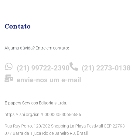
Contato
Alguma dúvida? Entre em contato:
(21) 99722-2390
(21) 2273-0138
envie-nos um e-mail
E-papers Servicos Editoriais Ltda.
https://isni.org/isni/0000000530656585
Rua Ruy Porto, 120/202 Shopping La Playa FestMall CEP 22793-
Brasil
077 Barra da Tijuca Rio de Janeiro RJ,