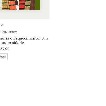
(0)
É PINHEIRO
ória e Esquecimento: Um
 modernidade
39,00
ressa