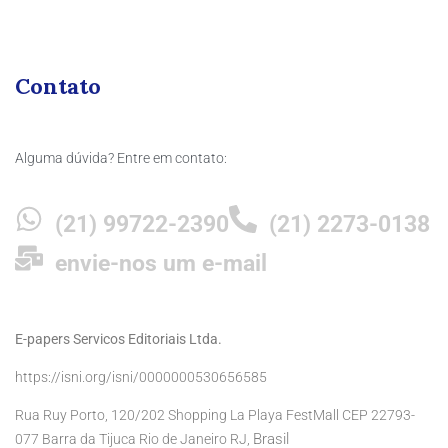
Contato
Alguma dúvida? Entre em contato:
(21) 99722-2390
(21) 2273-0138
envie-nos um e-mail
E-papers Servicos Editoriais Ltda.
https://isni.org/isni/0000000530656585
Rua Ruy Porto, 120/202 Shopping La Playa FestMall CEP 22793-
Brasil
077 Barra da Tijuca Rio de Janeiro RJ,