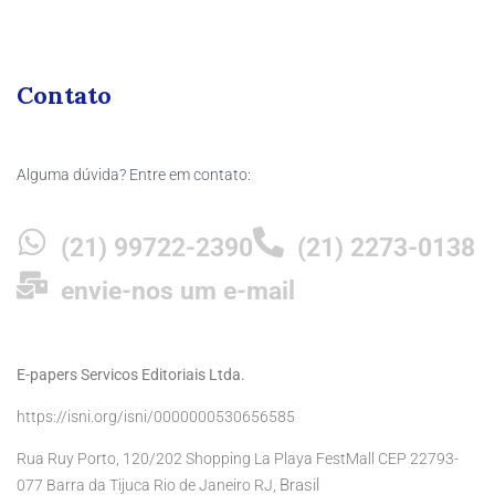
Contato
Alguma dúvida? Entre em contato:
(21) 99722-2390
(21) 2273-0138
envie-nos um e-mail
E-papers Servicos Editoriais Ltda.
https://isni.org/isni/0000000530656585
Rua Ruy Porto, 120/202 Shopping La Playa FestMall CEP 22793-
Brasil
077 Barra da Tijuca Rio de Janeiro RJ,