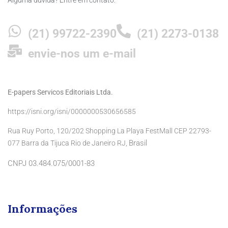
Alguma dúvida? Entre em contato:
(21) 99722-2390
(21) 2273-0138
envie-nos um e-mail
E-papers Servicos Editoriais Ltda.
https://isni.org/isni/0000000530656585
Rua Ruy Porto, 120/202 Shopping La Playa FestMall CEP 22793-
Brasil
077 Barra da Tijuca Rio de Janeiro RJ,
CNPJ 03.484.075/0001-83
Informações