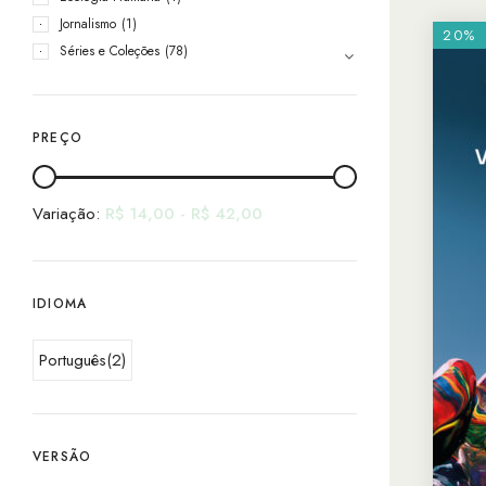
Jornalismo
(1)
20%
Séries e Coleções
(78)
PREÇO
Variação:
R$
14,00
-
R$
42,00
IDIOMA
Português
(2)
VERSÃO