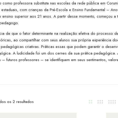
o como professora substituta nas escolas da rede pública em Coru
 estaduais, com crianças da Pré-Escola e Ensino Fundamental – Ano
ensino superior aos 21 anos. A partir desse momento, começou a tr
 pedagogo.
ia de que o fator determinante na realização efetiva do processo d
icas, ao compartilhar com seus alunos sua própria experiência docen
pedagógicas criativas. Práticas essas que podem garantir o desenv
pedagógica. A ludicidade foi um dos cernes da sua prática pedagógica
– futuros professores – se identifiquem em seus sentimentos, valor
dos os 2 resultados