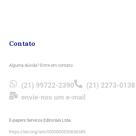
Contato
Alguma dúvida? Entre em contato:
(21) 99722-2390
(21) 2273-0138
envie-nos um e-mail
E-papers Servicos Editoriais Ltda.
https://isni.org/isni/0000000530656585