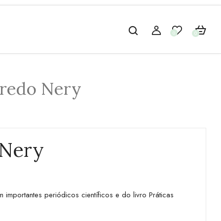
0
0
iredo Nery
 Nery
mportantes periódicos científicos e do livro Práticas