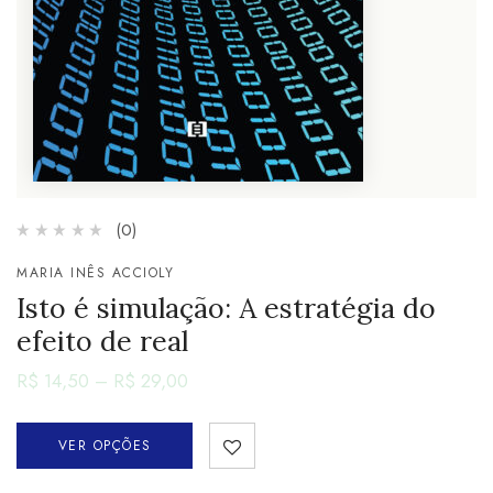
(0)
MARIA INÊS ACCIOLY
Isto é simulação: A estratégia do
efeito de real
R$
14,50
–
R$
29,00
VER OPÇÕES